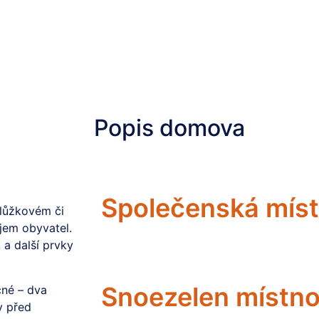
Popis domova
Společenská mís
olůžkovém či
jem obyvatel.
 a další prvky
Snoezelen místno
čné – dva
y před