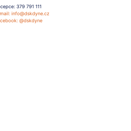
cepce:
379 791 111
mail:
info@dskdyne.cz
cebook:
@dskdyne