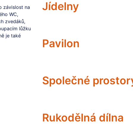
Jídelny
o závislost na
ného WC,
ch zvedáků,
oupacím lůžku
ně je také
Pavilon
Společné prostor
Rukodělná dílna