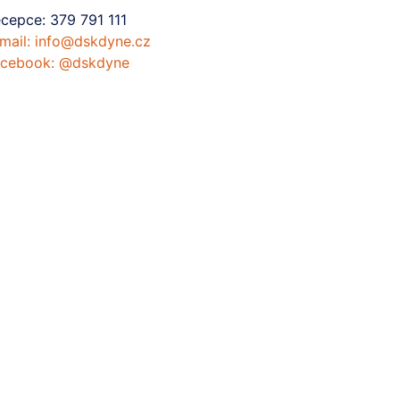
cepce:
379 791 111
mail:
info@dskdyne.cz
cebook:
@dskdyne