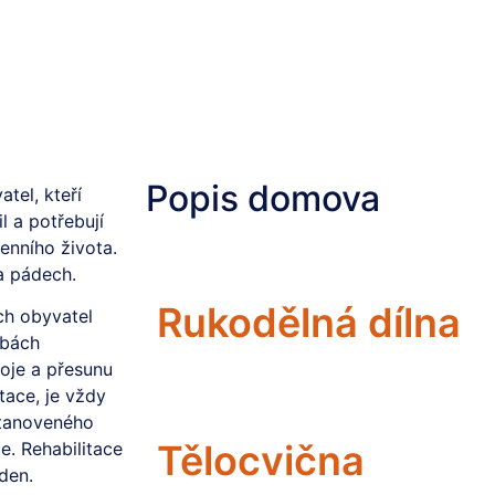
Popis domova
tel, kteří
l a potřebují
enního života.
a pádech.
Rukodělná dílna
ích obyvatel
ebách
toje a přesunu
tace, je vždy
stanoveného
Tělocvična
ce. Rehabilitace
den.