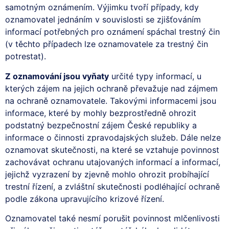
samotným oznámením. Výjimku tvoří případy, kdy
oznamovatel jednáním v souvislosti se zjišťováním
informací potřebných pro oznámení spáchal trestný čin
(v těchto případech lze oznamovatele za trestný čin
potrestat).
Z oznamování jsou vyňaty
určité typy informací, u
kterých zájem na jejich ochraně převažuje nad zájmem
na ochraně oznamovatele. Takovými informacemi jsou
informace, které by mohly bezprostředně ohrozit
podstatný bezpečnostní zájem České republiky a
informace o činnosti zpravodajských služeb. Dále nelze
oznamovat skutečnosti, na které se vztahuje povinnost
zachovávat ochranu utajovaných informací a informací,
jejichž vyzrazení by zjevně mohlo ohrozit probíhající
trestní řízení, a zvláštní skutečnosti podléhající ochraně
podle zákona upravujícího krizové řízení.
Oznamovatel také nesmí porušit povinnost mlčenlivosti