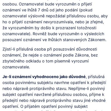
osobou. Oznamovatel bude vyrozuměn o přijetí
oznámení ve lhůtě 7 dnů od jeho podání (pokud
oznamovatel výslovně nepožádal příslušnou osobu, aby
ho o přijetí oznámení nevyrozumívala, nebo je zřejmé,
že vyrozuměním by došlo k prozrazení totožnosti
oznamovatele). Rovněž bude vyrozuměn o výsledcích
posouzení oznámení ve lhůtách stanovených Zákonem.
Zjistí-li příslušná osoba při posuzování důvodnosti
oznámení, že nejde o oznámení podle Zákona, bez
zbytečného odkladu o tom písemně vyrozumí
oznamovatele.
Je-li oznámení vyhodnoceno jako důvodné
, příslušná
osoba povinnému subjektu navrhne opatření k předejití
nebo nápravě protiprávního stavu. Nepřijme-li povinný
subjekt opatření navržené příslušnou osobou, přijme k
předejití nebo nápravě protiprávního stavu jiné vhodné
opatření. O přijatém opatření povinný subjekt