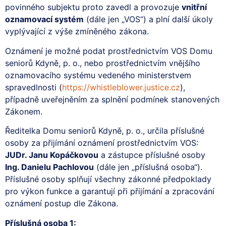
povinného subjektu proto zavedl a provozuje
vnitřní
oznamovací systém
(dále jen „VOS“) a plní další úkoly
vyplývající z výše zmíněného zákona.
Oznámení je možné podat prostřednictvím VOS Domu
seniorů Kdyně, p. o., nebo prostřednictvím vnějšího
oznamovacího systému vedeného ministerstvem
spravedlnosti (
https://whistleblower.justice.cz
),
případně uveřejněním za splnění podmínek stanovených
Zákonem.
Ředitelka Domu seniorů Kdyně, p. o., určila příslušné
osoby za přijímání oznámení prostřednictvím VOS:
JUDr. Janu Kopáčkovou
a zástupce příslušné osoby
Ing. Danielu Pachlovou
(dále jen „příslušná osoba“).
Příslušné osoby splňují všechny zákonné předpoklady
pro výkon funkce a garantují při přijímání a zpracování
oznámení postup dle Zákona.
Příslušná osoba 1: