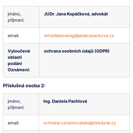
jméno,
JUDr. Jana Kopáčková, advokát
příjmení:
email:
whistleblowing@janakopackova.cz
Vyloučené
ochrana osobních údajů (GDPR)
oblasti
podání
Oznámení:
Příslušná osoba 2:
jméno,
Ing. Daniela Pachlová
příjmení:
email:
ochrana.oznamovatelu@dskdyne.cz