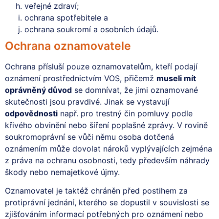
veřejné zdraví;
ochrana spotřebitele a
ochrana soukromí a osobních údajů.
Ochrana oznamovatele
Ochrana přísluší pouze oznamovatelům, kteří podají
oznámení prostřednictvím VOS, přičemž
museli mít
oprávněný důvod
se domnívat, že jimi oznamované
skutečnosti jsou pravdivé. Jinak se vystavují
odpovědnosti
např. pro trestný čin pomluvy podle
křivého obvinění nebo šíření poplašné zprávy. V rovině
soukromoprávní se vůči němu osoba dotčená
oznámením může dovolat nároků vyplývajících zejména
z práva na ochranu osobnosti, tedy především náhrady
škody nebo nemajetkové újmy.
Oznamovatel je taktéž chráněn před postihem za
protiprávní jednání, kterého se dopustil v souvislosti se
zjišťováním informací potřebných pro oznámení nebo