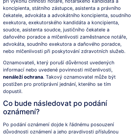
při výkonu činnosti notáře, notářského kandidáta a
koncipienta, státního zástupce, asistenta a právního
čekatele, advokáta a advokátního koncipienta, soudního
exekutora, exekutorského kandidáta a koncipienta,
soudce, asistenta soudce, justičního čekatele a
daňového poradce a mlčenlivosti zaměstnance notáře,
advokáta, soudního exekutora a daňového poradce,
nebo mlčenlivosti při poskytování zdravotních služeb.
Oznamovateli, který poruší důvěrnost uvedených
informací nebo uvedené povinnosti mlčenlivosti,
nenáleží ochrana
. Takový oznamovatel může být
postižen pro protiprávní jednání, kterého se tím
dopustil.
Co bude následovat po podání
oznámení?
Po podání oznámení dojde k řádnému posouzení
důvodnosti oznámení a jeho pravdivosti příslušnou